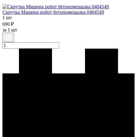
Скрутка Машина робот бетономешалка 0404549
1 шт
690 ₽
за
1 шт