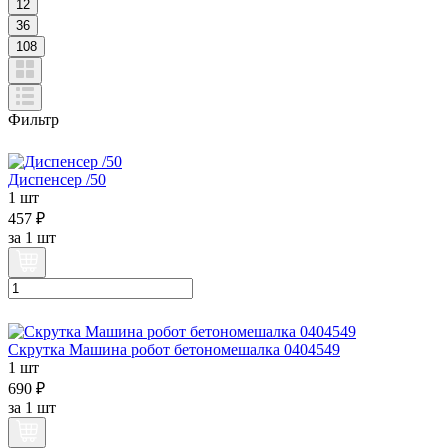
12
36
108
Фильтр
Диспенсер /50
1 шт
457 ₽
за
1 шт
Скрутка Машина робот бетономешалка 0404549
1 шт
690 ₽
за
1 шт