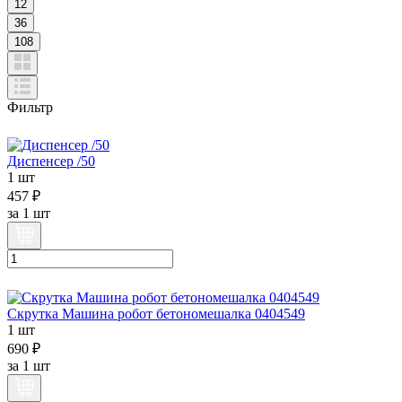
12
36
108
Фильтр
Диспенсер /50
1 шт
457 ₽
за
1 шт
Скрутка Машина робот бетономешалка 0404549
1 шт
690 ₽
за
1 шт