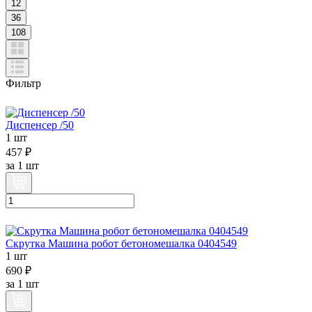
12
36
108
Фильтр
Диспенсер /50
1 шт
457 ₽
за
1 шт
Скрутка Машина робот бетономешалка 0404549
1 шт
690 ₽
за
1 шт