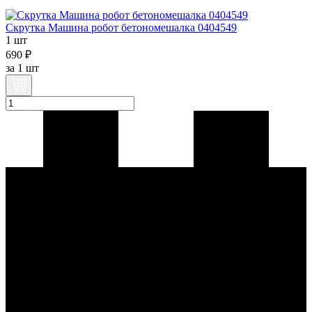
Скрутка Машина робот бетономешалка 0404549
1 шт
690 ₽
за
1 шт