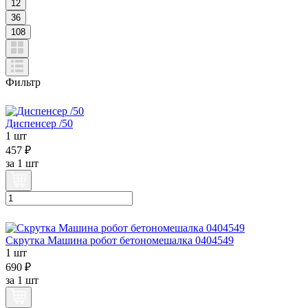
12
36
108
Фильтр
Диспенсер /50
1 шт
457 ₽
за
1 шт
Скрутка Машина робот бетономешалка 0404549
1 шт
690 ₽
за
1 шт