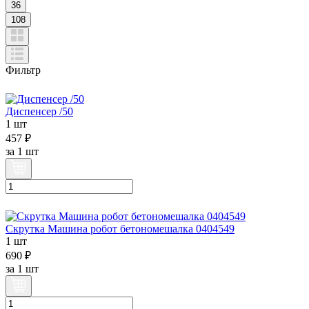
36
108
Фильтр
Диспенсер /50
1 шт
457 ₽
за
1 шт
Скрутка Машина робот бетономешалка 0404549
1 шт
690 ₽
за
1 шт