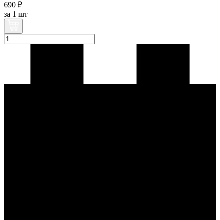
690 ₽
за
1 шт