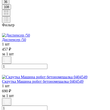
36
108
Фильтр
Диспенсер /50
1 шт
457 ₽
за
1 шт
Скрутка Машина робот бетономешалка 0404549
1 шт
690 ₽
за
1 шт