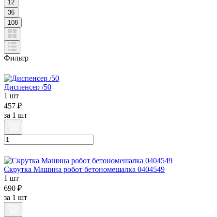
12
36
108
Фильтр
Диспенсер /50
1 шт
457 ₽
за
1 шт
Скрутка Машина робот бетономешалка 0404549
1 шт
690 ₽
за
1 шт