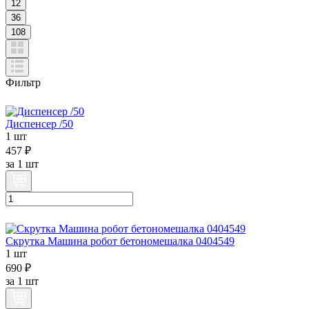
12
36
108
Фильтр
Диспенсер /50
1 шт
457 ₽
за
1 шт
Скрутка Машина робот бетономешалка 0404549
1 шт
690 ₽
за
1 шт