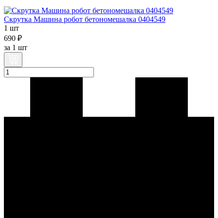
Скрутка Машина робот бетономешалка 0404549
1 шт
690 ₽
за
1 шт