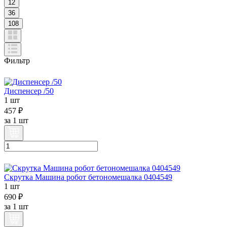
12
36
108
Фильтр
Диспенсер /50
1 шт
457 ₽
за
1 шт
Скрутка Машина робот бетономешалка 0404549
1 шт
690 ₽
за
1 шт