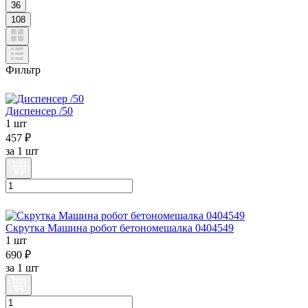
36
108
Фильтр
Диспенсер /50
1 шт
457 ₽
за
1 шт
Скрутка Машина робот бетономешалка 0404549
1 шт
690 ₽
за
1 шт