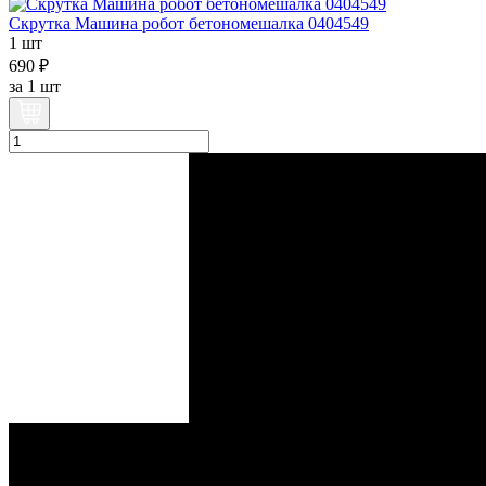
Скрутка Машина робот бетономешалка 0404549
1 шт
690 ₽
за
1 шт