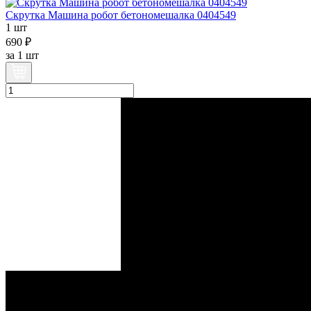
Скрутка Машина робот бетономешалка 0404549
1 шт
690 ₽
за
1 шт