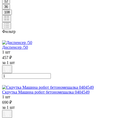
12
36
108
Фильтр
Диспенсер /50
1 шт
457 ₽
за
1 шт
Скрутка Машина робот бетономешалка 0404549
1 шт
690 ₽
за
1 шт