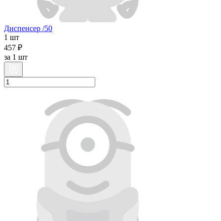
Диспенсер /50
1 шт
457 ₽
за
1 шт