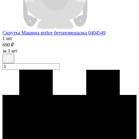
Скрутка Машина робот бетономешалка 0404549
1 шт
690 ₽
за
1 шт