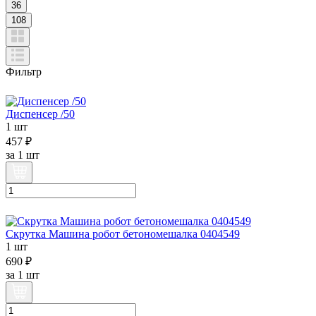
36
108
Фильтр
Диспенсер /50
1 шт
457 ₽
за
1 шт
Скрутка Машина робот бетономешалка 0404549
1 шт
690 ₽
за
1 шт