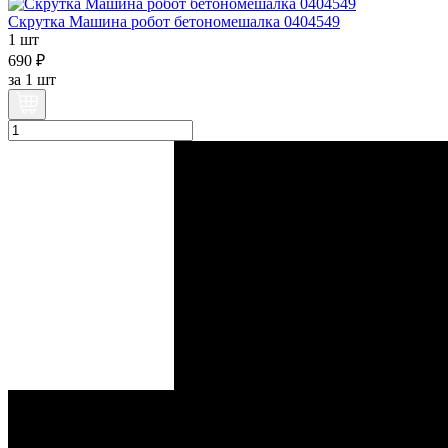
Скрутка Машина робот бетономешалка 0404549
1 шт
690 ₽
за
1 шт