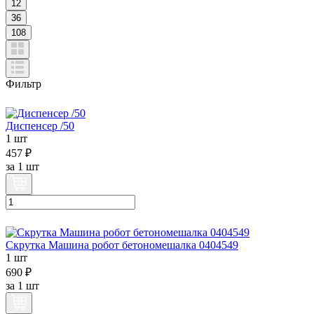
12
36
108
Фильтр
Диспенсер /50
1 шт
457 ₽
за
1 шт
Скрутка Машина робот бетономешалка 0404549
1 шт
690 ₽
за
1 шт