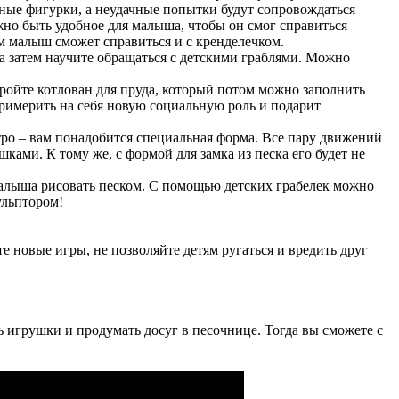
овные фигурки, а неудачные попытки будут сопровождаться
но быть удобное для малыша, чтобы он смог справиться
м малыш сможет справиться и с кренделечком.
а затем научите обращаться с детскими граблями. Можно
ыройте котлован для пруда, который потом можно заполнить
римерить на себя новую социальную роль и подарит
ро – вам понадобится специальная форма. Все пару движений
ками. К тому же, с формой для замка из песка его будет не
 малыша рисовать песком. С помощью детских грабелек можно
ульптором!
 новые игры, не позволяйте детям ругаться и вредить друг
 игрушки и продумать досуг в песочнице. Тогда вы сможете с