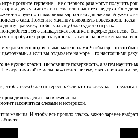
В игре проявите терпение – не с первого раза могут получить р
формы для куличиков из песка или начните с ведерка. Оно долж
роженного будет оптимальным вариантом для начала. А уже пото
понского сада. Помогите малышу выровнять поверхность песка, 
ю длину грабелек, чтобы малышу было удобно играть.
понадобится всего лишьдетская лопатка и ведерко для песка. В
ку, попробуйте прорыть туннель. Такая игра поможет малышу п
 и украсим его подручными материалами.Чтобы сделатьэто быст
 цветочками, а если вы отдыхаете на море – то настоящими ракуш
ого не нужны краски. Выровняйте поверхность, а затем научите
а. Не ограничивайте малыша – позвольте ему стать настоящим ск
 чтобы всем было интересно.Если кто-то заскучал – предлагайте
 приходилось делить во время игры.
 может закончиться слезами и истерикой.
тия малыша. И чтобы все прошло гладко, важно заранее выбрать
собности.