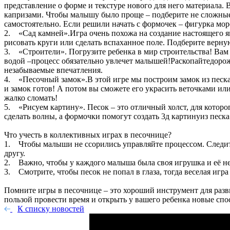
представление о форме и текстуре нового для него материала. 
капризами. Чтобы малышу было проще – подберите не сложные 
самостоятельно. Если решили начать с формочек – фигурка мо
2. «Сад камней».Игра очень похожа на создание настоящего я
рисовать круги или сделать вспаханное поле. Подберите верну
3. «Строители». Погрузите ребенка в мир строительства! Вам 
водой –процесс обязательно увлечет малышей!Раскопайтедорож
незабываемые впечатления.
4. «Песочный замок».В этой игре мы построим замок из песка
и замок готов! А потом вы сможете его украсить веточками или
жалко сломать!
5. «Рисуем картину». Песок – это отличный холст, для котор
сделать волны, а формочки помогут создать 3д картинуиз песк
Что учесть в коллективных играх в песочнице?
1. Чтобы малыши не ссорились управляйте процессом. Следите,
другу.
2. Важно, чтобы у каждого малыша была своя игрушка и её не
3. Смотрите, чтобы песок не попал в глаза, тогда веселая игра
Помните игры в песочнице – это хороший инструмент для разви
пользой провести время и открыть у вашего ребенка новые спо
К списку новостей